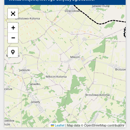
+
−
Leaflet
|
Map data © OpenStreetMap contributors