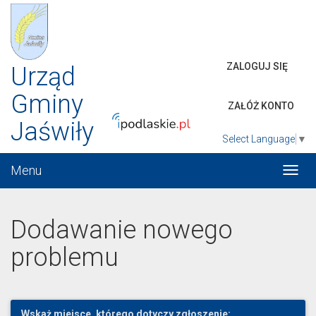
ZALOGUJ SIĘ
Urząd
Gminy
ZAŁÓŻ KONTO
Jaświły
Select Language
▼
Menu
Włąc
menu
Dodawanie nowego
problemu
Wskaż miejsce, którego dotyczy zgłoszenie: