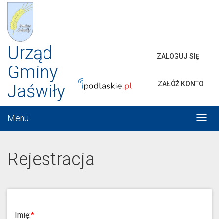
Urząd
ZALOGUJ SIĘ
Gminy
ZAŁÓŻ KONTO
Jaświły
Menu
Włąc
menu
Rejestracja
Imię: