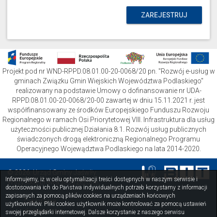
ZAREJESTRUJ
Projekt pod nr WND-RPPD.08.01.00-20-0068/20 pn. "Rozwój e-usług w
gminach Związku Gmin Wiejskich Województwa Podlaskiego"
realizowany na podstawie Umowy o dofinansowanie nr UDA-
RPPD.08.01.00-20-0068/20-00 zawartej w dniu 15.11.2021 r. jest
współfinansowany ze środków Europejskiego Funduszu Rozwoju
Regionalnego w ramach Osi Priorytetowej VIII. Infrastruktura dla usług
użyteczności publicznej Działania 8.1. Rozwój usług publicznych
świadczonych drogą elektroniczną Regionalnego Programu
Operacyjnego Wojewądztwa Podlaskiego na lata 2014-2020.
© 2026. Urząd Gminy Jaświły.
Informujemy, iż w celu optymalizacji treści dostępnych w naszym serwisie i
Wszystkie prawa zastrzeżone.
dostosowania ich do Państwa indywidualnych potrzeb korzystamy z informacji
zapisanych za pomocą plików cookies na urządzeniach końcowych
Deklaracja
użytkowników. Pliki cookies użytkownik może kontrolować za pomocą ustawień
dostępności
swojej przeglądarki internetowej. Dalsze korzystanie z naszego serwisu