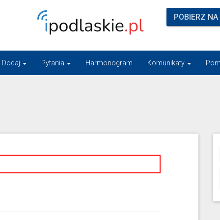
POBIERZ NA
Dodaj
Pytania
Harmonogram
Komunikaty
Pom