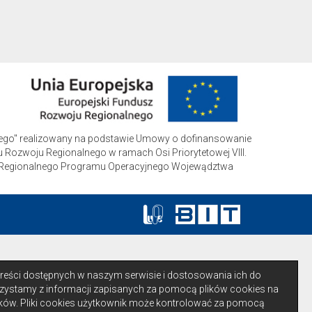
iego" realizowany na podstawie Umowy o dofinansowanie
 Rozwoju Regionalnego w ramach Osi Priorytetowej VIII.
czną Regionalnego Programu Operacyjnego Wojewądztwa
 treści dostępnych w naszym serwisie i dostosowania ich do
zystamy z informacji zapisanych za pomocą plików cookies na
ów. Pliki cookies użytkownik może kontrolować za pomocą