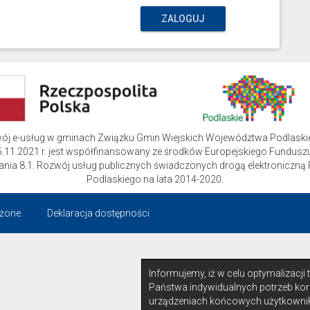
ZALOGUJ
wój e-usług w gminach Związku Gmin Wiejskich Województwa Podlask
.11.2021 r. jest współfinansowany ze środków Europejskiego Funduszu
ziałania 8.1. Rozwój usług publicznych świadczonych drogą elektroni
Podlaskiego na lata 2014-2020.
żone.
Deklaracja dostępności
Informujemy, iż w celu optymalizacji
Państwa indywidualnych potrzeb kor
urządzeniach końcowych użytkownik