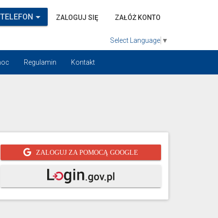
 TELEFON
ZALOGUJ SIĘ
ZAŁÓŻ KONTO
Select Language
▼
oc
Regulamin
Kontakt
ZALOGUJ ZA POMOCĄ GOOGLE